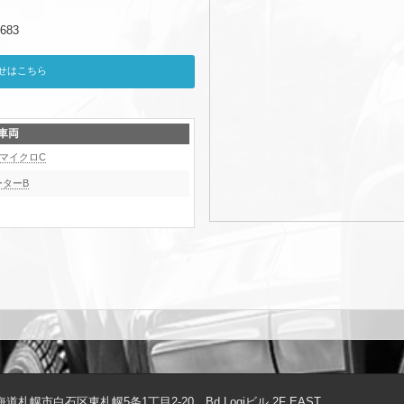
683
せはこちら
車両
マイクロC
ーターB
海道札幌市白石区東札幌5条1丁目2-20
Bd Logiビル 2F EAST