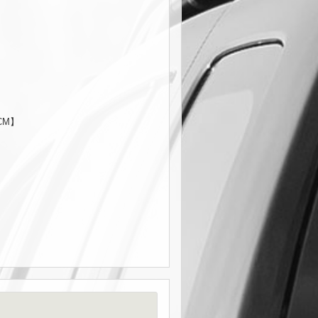
】
CM】