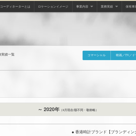
ンコーディネーターとは
ロケーションイメージ
事業内容
業務実績
保有車
ワークフローについて
コマーシャル
マイク
映画／TV／ドラマ
マイク
PV／MV／WEB
マイク
グラフィック
マイク
務実績一覧
コマーシャル
映画／TV／ド
コミュ
コミュ
コミュ
グリッ
ベンツ
～ 2020年
（4月現在/順不同・敬称略）
カメラ
香港時計ブランド【ブランディング